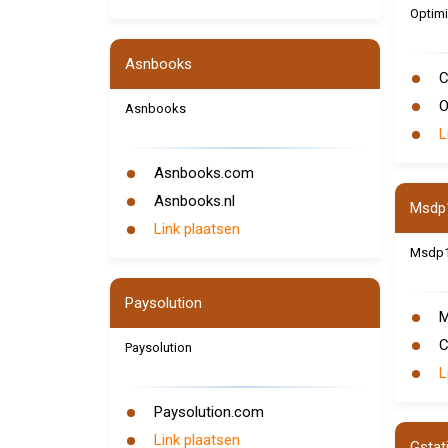
Optimi
Asnbooks
C
O
Asnbooks
L
Asnbooks.com
Asnbooks.nl
Msdp
Link plaatsen
Msdp
Paysolution
M
C
Paysolution
L
Paysolution.com
Link plaatsen
Gstat