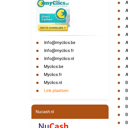
A
A
A
A
A
Info@myclics.be
A
Info@myclics.fr
A
Info@myclics.nl
A
Myclics.be
A
Myclics.fr
A
Myclics.nl
B
Link plaatsen
B
B
B
Nucash.nl
B
B