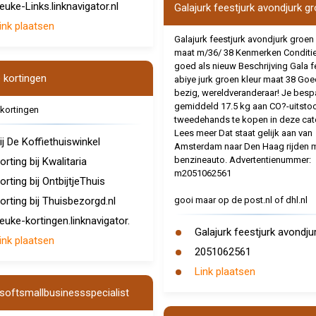
euke-Links.linknavigator.nl
Galajurk feestjurk avondjurk g
ink plaatsen
Galajurk feestjurk avondjurk groen 
maat m/36/ 38 Kenmerken Conditi
goed als nieuw Beschrijving Gala f
 kortingen
abiye jurk groen kleur maat 38 Goe
bezig, wereldveranderaar! Je besp
gemiddeld 17.5 kg aan CO?-uitsto
kortingen
tweedehands te kopen in deze cat
Lees meer Dat staat gelijk aan van
ij De Koffiethuiswinkel
Amsterdam naar Den Haag rijden 
benzineauto. Advertentienummer:
orting bij Kwalitaria
m2051062561
orting bij OntbijtjeThuis
orting bij Thuisbezorgd.nl
gooi maar op de post.nl of dhl.nl
euke-kortingen.linknavigator.
Galajurk feestjurk avondju
ink plaatsen
2051062561
Link plaatsen
softsmallbusinessspecialist