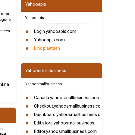
Yahooapis
 door
Yahooapis
egorie.
et een
Login.yahooapis.com
Yahooapis.com
Link plaatsen
Yahoosmallbusiness
inkna
Yahoosmallbusiness
Canada.yahoosmallbusiness.com
Checkout.yahoosmallbusiness.co
Dashboard.yahoosmallbusiness.c
Edit.store.yahoosmallbusiness.
ken
Editor.yahoosmallbusiness.com
Maat