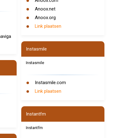
Anoox.com
Anoox.net
Anoox.org
Link plaatsen
naviga
Instasmile
Instasmile
Instasmile.com
Link plaatsen
Instantfm
Instantfm