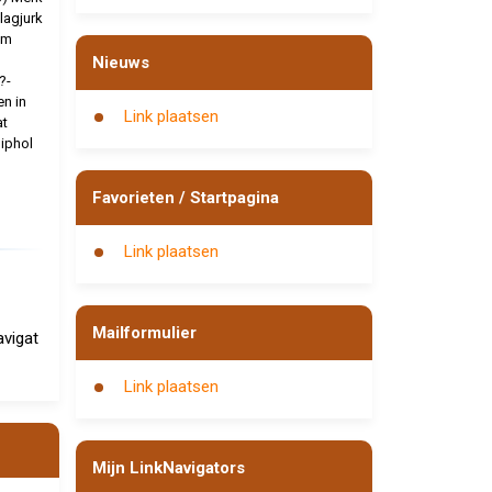
lagjurk
cm
Nieuws
?-
n in
Link plaatsen
at
iphol
Favorieten / Startpagina
Link plaatsen
Mailformulier
vigat
Link plaatsen
Mijn LinkNavigators