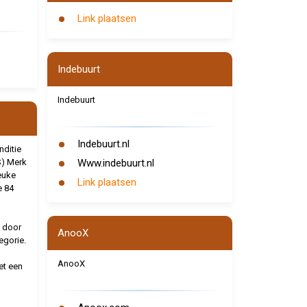
Link plaatsen
Indebuurt
Indebuurt
Indebuurt.nl
ditie
S) Merk
Www.indebuurt.nl
euke
Link plaatsen
e 84
 door
AnooX
egorie.
AnooX
et een