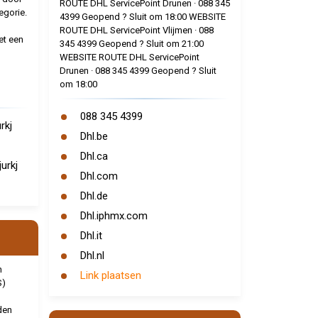
ROUTE DHL ServicePoint Drunen · 088 345
egorie.
4399 Geopend ? Sluit om 18:00 WEBSITE
ROUTE DHL ServicePoint Vlijmen · 088
et een
345 4399 Geopend ? Sluit om 21:00
WEBSITE ROUTE DHL ServicePoint
Drunen · 088 345 4399 Geopend ? Sluit
om 18:00
088 345 4399
rkj
Dhl.be
Dhl.ca
urkj
Dhl.com
Dhl.de
Dhl.iphmx.com
Dhl.it
Dhl.nl
n
Link plaatsen
S)
den