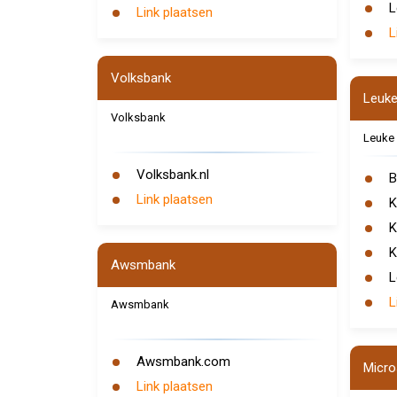
L
Link plaatsen
L
Volksbank
Leuke
Volksbank
Leuke 
Volksbank.nl
B
Link plaatsen
K
K
K
Awsmbank
L
L
Awsmbank
Awsmbank.com
Micro
Link plaatsen