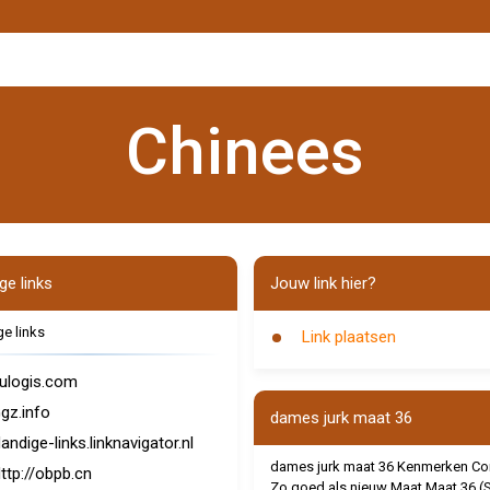
Chinees
ge links
Jouw link hier?
e links
Link plaatsen
ulogis.com
gz.info
dames jurk maat 36
andige-links.linknavigator.nl
dames jurk maat 36 Kenmerken Con
ttp://obpb.cn
Zo goed als nieuw Maat Maat 36 (