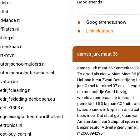
Googletrends
del.nl
dl.nl
dviance.nl
Googletrends.show
ffliates.nl
Link plaatsen
iblog.nl
merikaas.nl
dames jurk maat 36
rt-mv.nl
utorijschoolmulders.nl
dames jurk maat 36 Kenmerken Con
utorijschoolpeterwilbers.nl
Zo goed als nieuw Maat Maat 36 (
Habana Kleur Zwart Beschrijving L
vaton.be
jurk Oksel tot oksel 37 cm . . Lengt
edrijfcleaning.nl
cm met bandje Goed bezig,
wereldveranderaar! Je bespaart
edrijfskleding-denbosch.eu
gemiddeld 5.3 kg aan CO?-uitstoot
eetle1303.nl
tweedehands te kopen in deze cat
Lees meer Dat staat gelijk aan van
egeleidingsorkestnoordholland
Amsterdam naar Schiphol rijden m
eltronics.nl
benzineauto. Advertentienummer:
m2060894296
est-buy-cars.nl