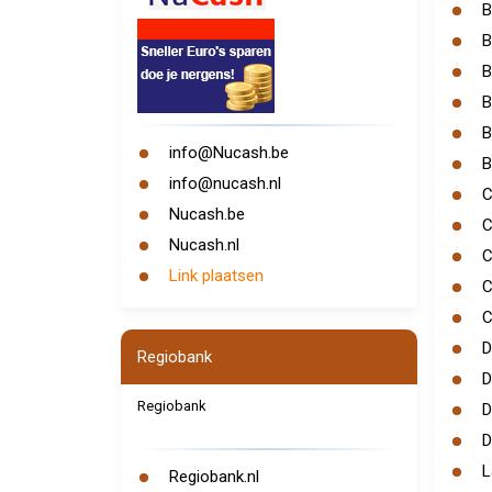
B
B
B
B
B
info@Nucash.be
B
info@nucash.nl
C
Nucash.be
C
Nucash.nl
C
Link plaatsen
C
C
D
Regiobank
D
Regiobank
D
D
L
Regiobank.nl