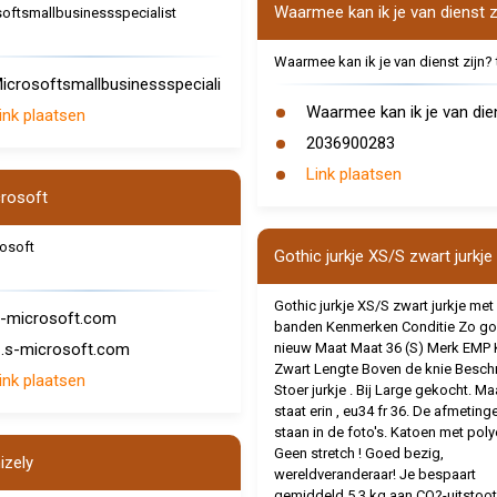
Waarmee kan ik je van dienst z
oftsmallbusinessspecialist
Waarmee kan ik je van dienst zijn?
icrosoftsmallbusinessspeciali
Waarmee kan ik je van die
ink plaatsen
2036900283
Link plaatsen
rosoft
osoft
Gothic jurkje XS/S zwart jurkje
Gothic jurkje XS/S zwart jurkje met
-microsoft.com
banden Kenmerken Conditie Zo go
.s-microsoft.com
nieuw Maat Maat 36 (S) Merk EMP 
Zwart Lengte Boven de knie Beschr
ink plaatsen
Stoer jurkje . Bij Large gekocht. Ma
staat erin , eu34 fr 36. De afmeting
staan in de foto's. Katoen met poly
Geen stretch ! Goed bezig,
izely
wereldveranderaar! Je bespaart
gemiddeld 5.3 kg aan CO?-uitstoot