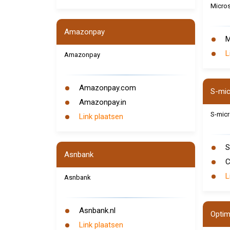
Micros
Amazonpay
M
L
Amazonpay
Amazonpay.com
S-mic
Amazonpay.in
S-micr
Link plaatsen
S
Asnbank
C
L
Asnbank
Asnbank.nl
Optim
Link plaatsen