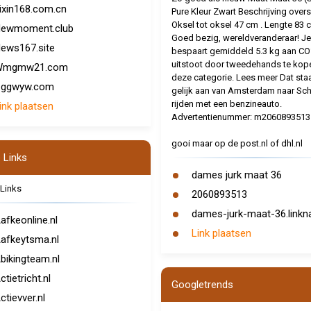
ixin168.com.cn
Pure Kleur Zwart Beschrijving overs
Oksel tot oksel 47 cm . Lengte 83 
ewmoment.club
Goed bezig, wereldveranderaar! Je
ews167.site
bespaart gemiddeld 5.3 kg aan CO
uitstoot door tweedehands te kope
Wmgmw21.com
deze categorie. Lees meer Dat sta
ggwyw.com
gelijk aan van Amsterdam naar Sch
rijden met een benzineauto.
ink plaatsen
Advertentienummer: m2060893513
gooi maar op de post.nl of dhl.nl
 Links
dames jurk maat 36
Links
2060893513
dames-jurk-maat-36.linkna
afkeonline.nl
Link plaatsen
afkeytsma.nl
bikingteam.nl
ctietricht.nl
Googletrends
ctievver.nl