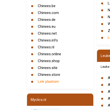
L
Chinees.be
N
Chinees.com
N
Chinees.de
Chinees.eu
Z
Chinees.net
L
Chinees.info
Chinees.nl
Chinees.online
Leuke
Chinees.shop
Leuke 
Chinees.site
Chinees.store
A
Link plaatsen
A
A
A
Myclics.nl
A