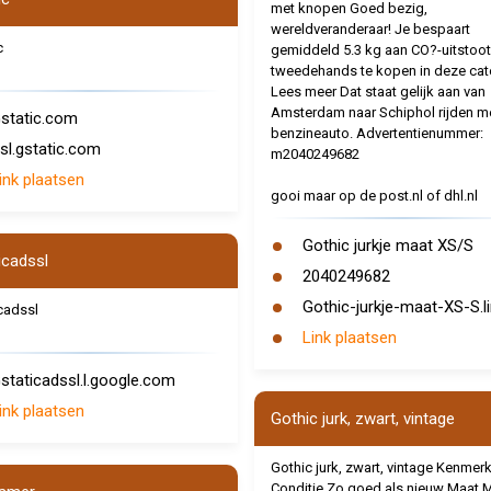
met knopen Goed bezig,
wereldveranderaar! Je bespaart
c
gemiddeld 5.3 kg aan CO?-uitstoot
tweedehands te kopen in deze cat
Lees meer Dat staat gelijk aan van
Amsterdam naar Schiphol rijden m
static.com
benzineauto. Advertentienummer:
sl.gstatic.com
m2040249682
ink plaatsen
gooi maar op de post.nl of dhl.nl
Gothic jurkje maat XS/S
icadssl
2040249682
Gothic-jurkje-maat-XS-S.l
cadssl
Link plaatsen
staticadssl.l.google.com
ink plaatsen
Gothic jurk, zwart, vintage
Gothic jurk, zwart, vintage Kenmer
Conditie Zo goed als nieuw Maat 