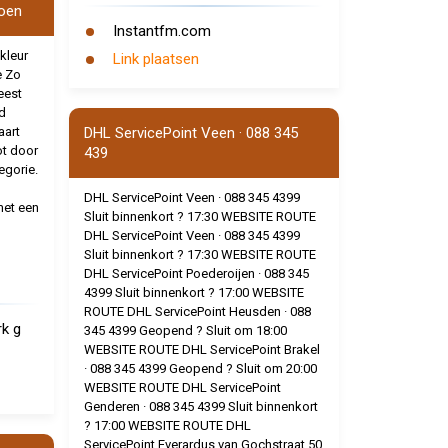
roen
Instantfm.com
kleur
Link plaatsen
e Zo
eest
d
aart
DHL ServicePoint Veen · 088 345
ot door
439
egorie.
DHL ServicePoint Veen · 088 345 4399
met een
Sluit binnenkort ? 17:30 WEBSITE ROUTE
DHL ServicePoint Veen · 088 345 4399
Sluit binnenkort ? 17:30 WEBSITE ROUTE
DHL ServicePoint Poederoijen · 088 345
4399 Sluit binnenkort ? 17:00 WEBSITE
ROUTE DHL ServicePoint Heusden · 088
rk g
345 4399 Geopend ? Sluit om 18:00
WEBSITE ROUTE DHL ServicePoint Brakel
· 088 345 4399 Geopend ? Sluit om 20:00
WEBSITE ROUTE DHL ServicePoint
Genderen · 088 345 4399 Sluit binnenkort
? 17:00 WEBSITE ROUTE DHL
ServicePoint Everardus van Gochstraat 50