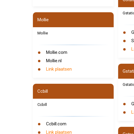
Gstati
Mollie
G
Mollie
S
L
Mollie.com
Mollie.nl
Link plaatsen
Gstat
Gstati
Ccbill
G
Ccbill
L
Ccbill.com
Link plaatsen