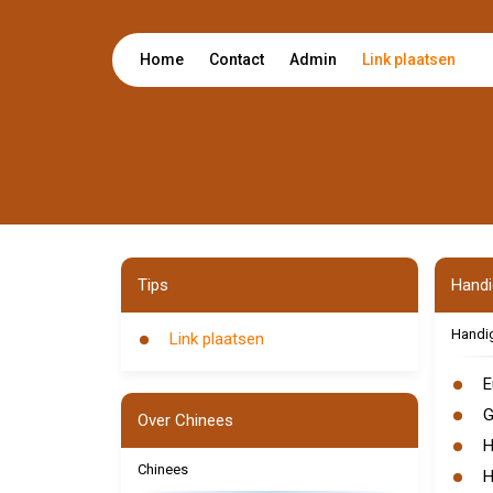
Home
Contact
Admin
Link plaatsen
Tips
Handi
Handig
Link plaatsen
E
G
Over Chinees
H
Chinees
H