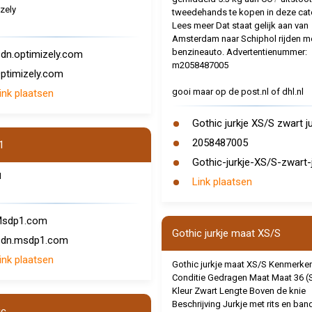
zely
tweedehands te kopen in deze cat
Lees meer Dat staat gelijk aan van
Amsterdam naar Schiphol rijden m
benzineauto. Advertentienummer:
dn.optimizely.com
m2058487005
ptimizely.com
gooi maar op de post.nl of dhl.nl
ink plaatsen
Gothic jurkje XS/S zwart ju
2058487005
1
Gothic-jurkje-XS/S-zwart-j
1
Link plaatsen
sdp1.com
Gothic jurkje maat XS/S
dn.msdp1.com
ink plaatsen
Gothic jurkje maat XS/S Kenmerke
Conditie Gedragen Maat Maat 36 (
Kleur Zwart Lengte Boven de knie
Beschrijving Jurkje met rits en ban
ic